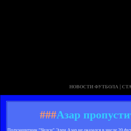
|
НОВОСТИ ФУТБОЛА
СТ
###
Азар пропусти
Полузащитник "Челси" Эден Азар не оказался в числе 20 фут