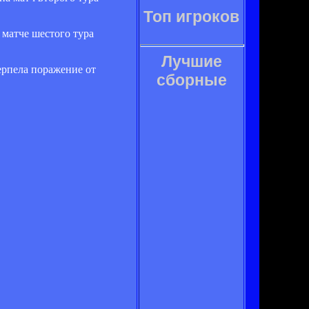
Топ игроков
 матче шестого тура
Лучшие
ерпела поражение от
сборные