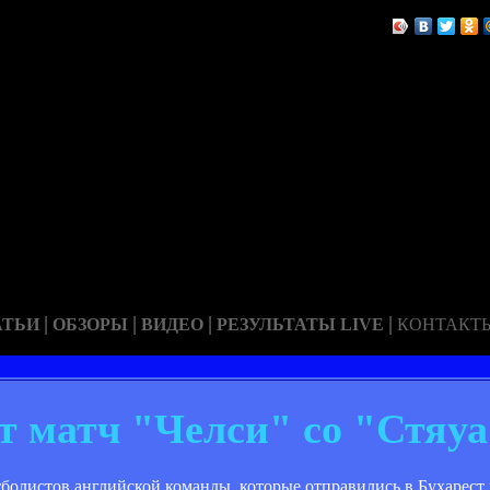
|
|
|
|
АТЬИ
ОБЗОРЫ
ВИДЕО
РЕЗУЛЬТАТЫ LIVE
КОНТАКТ
т матч "Челси" со "Стяуа
болистов английской команды, которые отправились в Бухарест 