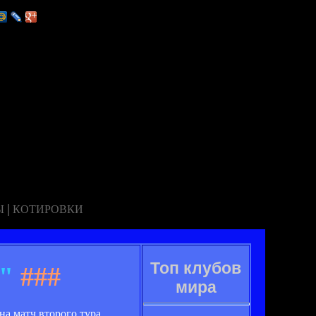
|
Ы
КОТИРОВКИ
Топ клубов
"
###
мира
на матч второго тура