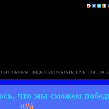
|
|
|
|
АТЬИ
ОБЗОРЫ
ВИДЕО
РЕЗУЛЬТАТЫ LIVE
КОНТАКТ
юсь, что мы сможем побед
###