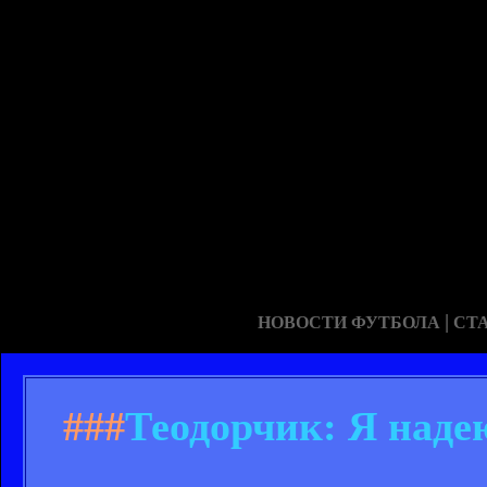
|
НОВОСТИ ФУТБОЛА
СТ
###
Теодорчик: Я наде