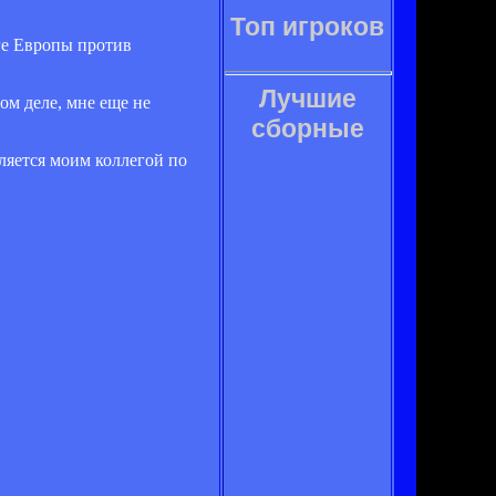
Топ игроков
ге Европы против
Лучшие
ом деле, мне еще не
сборные
ляется моим коллегой по