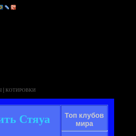
|
Ы
КОТИРОВКИ
Топ клубов
ить Стяуа
мира