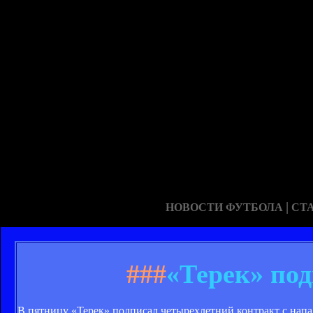
|
НОВОСТИ ФУТБОЛА
СТ
###
«Терек» по
В пятницу «Терек» подписал четырехлетний контракт с на