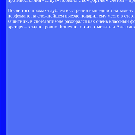
противостояния «Стяуа» победил с комфортным счётом – пра
После того промаха дублем выстрелил вышедший на замену 
перфоманс на сложнейшем выезде подарил ему место в старто
защитник, в своём эпизоде разобрался как очень классный фо
вратаря – хладнокровно. Конечно, стоит отметить и Алексан