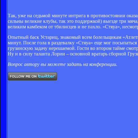
Так, уже на седьмой минуте интрига в противостоянии оказ
сильны великие клубы, так это поддержкой) выезде три мяча
великим камбеком от тбилисцев и не пахло. «Стяуа», несмотр
Опытный баск Устариц, знакомый всем болельщикам «Атлетик
минут. После гола в раздевалку «Стяуа» еще мог посыпаться
грузинскую задачу нерешаемой. Гости во втором тайме смотр
Ну и в силу таланта Лории – основной вратарь сборной Гру
Вопрос автору вы можете задать на конференции.