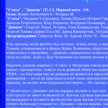
"Стяуа" - "Динамо" (Т) 1:1. Первый матч - 2:0.
Голы:
Ясмин Латовлевич 6 - Устариц 48
"Стяуа":
Чиприан Тэтэрушану, Лукаш Шукала (Флорин Гард
Даниэль Георгиевски, Влад Кирикеш, Федерико Пьовакари, 
"Динамо":
Георгий Лория, Устариц, Гиви Кварацхелия, Гео
Георгий Папава (Дорин Гога 60), Давид Квирквелия, Элгуд
Предупреждения:
Габриэль Янку 30, Адриан Попа 74 - Лева
В те времена, когда футбол был честнее, жизнь лучше, а т
Румыны останавливали в финале Кубка Чемпионов «Барселону»
встречались в еврокубках – «Динамо» ограничилось встреча
свела их сейчас, когда и Лига Чемпионов им светит только
Впрочем, уровень падения у «Стяуа» и тбилисцев совсем раз
ужина с президентом «Аякса» из-за дешёвой обуви последнег
УЕФА – но благодаря ему же румыны не являются в еврокубках
демократия» – но он же пригласил в клуб очень перспектив
Наконец, он желает всем журналистам смерти...- Но сколько 
У тбилисского «Динамо» всё на порядок скучнее и грустнее. 
клуб просто не имеет возможности. Кое-как грузины выезж
Из вышедших в Бухаресте футболистов сразу восемь (!) чело
летнего Кобахидзе) уезжают из «Динамо» совсем юными, так