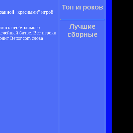
Топ игроков
азанной "красными" игрой.
Лучшие
бились необходимого
желейшей битве. Все игроки
сборные
дит Bettor.com слова