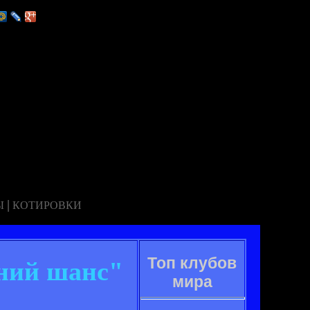
|
Ы
КОТИРОВКИ
Топ клубов
дний шанс"
мира