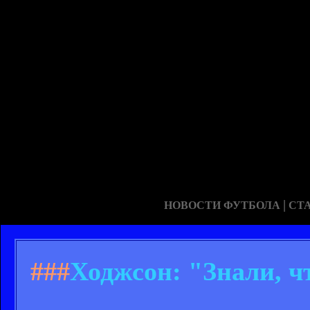
|
НОВОСТИ ФУТБОЛА
СТ
###
Ходжсон: "Знали, ч