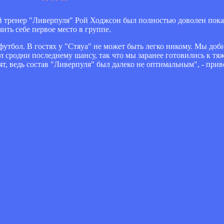
ый тренер "Ливерпуля" Рой Ходжсон был полностью доволен пок
ить себе первое место в группе.
 футбол. В гостях у "Стяуа" не может быть легко никому. Мы до
ыл сродни последнему шансу, так что мы заранее готовились к тя
т, ведь состав "Ливерпуля" был далеко не оптимальным", - приво