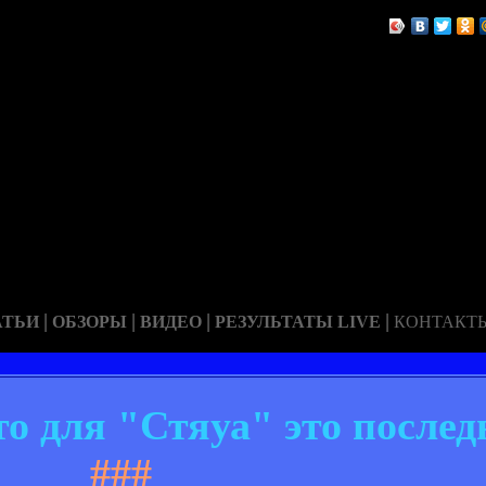
|
|
|
|
АТЬИ
ОБЗОРЫ
ВИДЕО
РЕЗУЛЬТАТЫ LIVE
КОНТАКТ
то для "Стяуа" это после
###