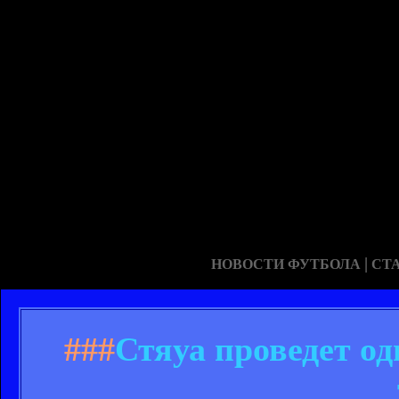
|
НОВОСТИ ФУТБОЛА
СТ
###
Стяуа проведет о