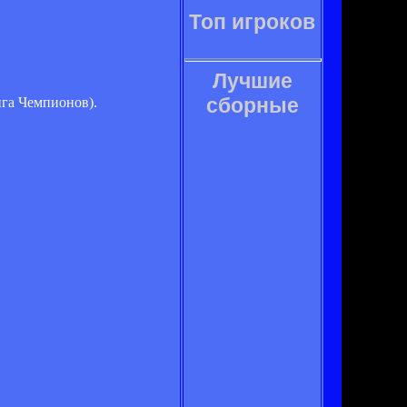
Топ игроков
Лучшие
сборные
ига Чемпионов).