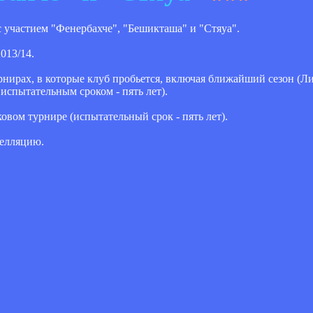
 участием "Фенербахче", "Бешикташа" и "Стяуа".
013/14.
урнирах, в которые клуб пробьется, включая ближайший сезон (Л
испытательным сроком - пять лет).
овом турнире (испытательный срок - пять лет).
пелляцию.