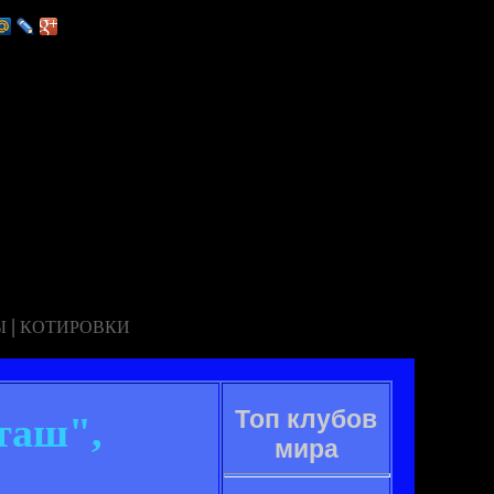
|
Ы
КОТИРОВКИ
Топ клубов
таш",
мира