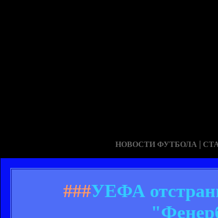
|
НОВОСТИ ФУТБОЛА
СТ
###
УЕФА отстрани
"Фенерб