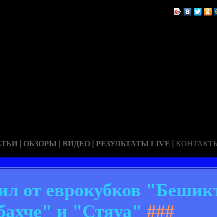
|
|
|
|
АТЬИ
ОБЗОРЫ
ВИДЕО
РЕЗУЛЬТАТЫ LIVE
КОНТАКТ
л от еврокубков "Бешик
ахче" и "Стяуа"
###