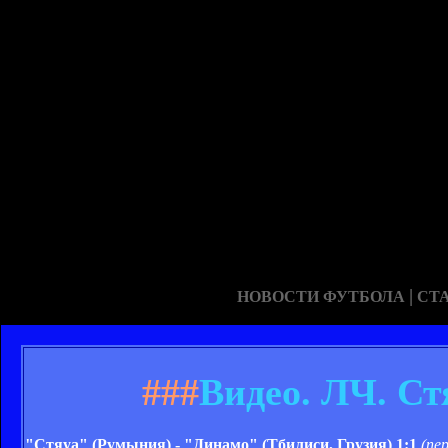
|
НОВОСТИ ФУТБОЛА
СТ
###
Видео. ЛЧ. Ст
"Стяуа" (Румыния)
- "Динамо" (Тбилиси, Грузия) 1:1
(пе