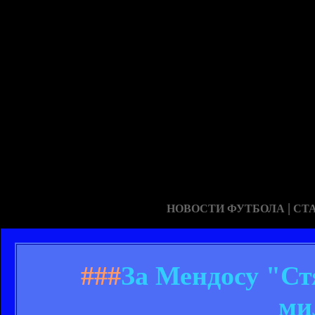
|
НОВОСТИ ФУТБОЛА
СТ
###
За Мендосу "Ст
ми